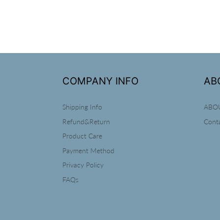
COMPANY INFO
AB
Shipping Info
ABO
Refund&Return
Cont
Product Care
Payment Method
Privacy Policy
FAQs